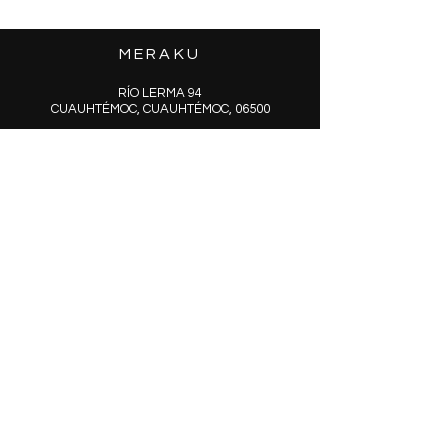
MERAKU
RÍO LERMA 94
CUAUHTÉMOC, CUAUHTÉMOC, 06500
VENTAS@MERAKU.MX
FCARM STORE
ARTÍCULOS
© 2025 Creado por Meraku
SUCRÍBETE
Y DESCUBRE
NUESTRAS NUEVAS
COLECCIONES
EMAIL