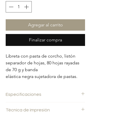
Agregar al carrito
Finalizar compra
Libreta con pasta de corcho, listón
separador de hojas, 80 hojas rayadas
de 70 g y banda
elástica negra sujetadora de pastas.
Especificaciones
Medidas:
14x9 cm.
Técnica de impresión
Area de impresión:
11x7 cm.
Peso del producto:
0.10 kg.
Serigrafía
Material:
CORCHO