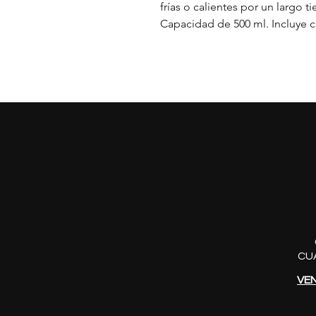
frías o calientes por un largo 
Capacidad de 500 ml. Incluye ca
CU
VE