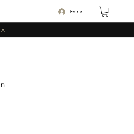
Entrar
NA
on
ecio