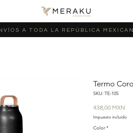
NVÍOS A TODA LA REPÚBLICA MEXICA
Termo Cor
SKU: TE-105
Pr
438,00 MXN
Impuesto incluido
Color
*