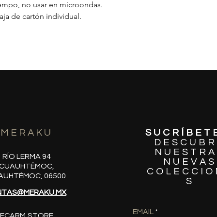
tiempo, no usar en microondas.
ja de cartón individual.
MERAKU
SUCRÍBET
DESCUBR
NUESTRA
RÍO LERMA 94
NUEVAS
CUAUHTÉMOC,
COLECCIO
AUHTÉMOC, 06500
S
NTAS@MERAKU.MX
EMAIL
FCARM STORE