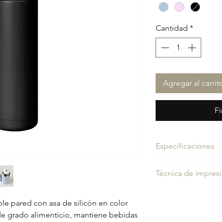
Cantidad
*
Agregar al carrit
Fi
Especificaciones
Medidas:
30x6.5 cm.
Técnica de impres
Area de impresión:
1
Peso del producto:
0
Grabado láser
Material:
ACERO
le pared con asa de silicón en color
de grado alimenticio, mantiene bebidas