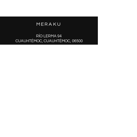
Grabado láser
Material:
ACERO
MERAKU
RÍO LERMA 94
CUAUHTÉMOC, CUAUHTÉMOC, 06500
VENTAS@MERAKU.MX
FCARM STORE
ARTÍCULOS
© 2025 Creado por Meraku
SUCRÍBETE
Y DESCUBRE
NUESTRAS NUEVAS
COLECCIONES
EMAIL