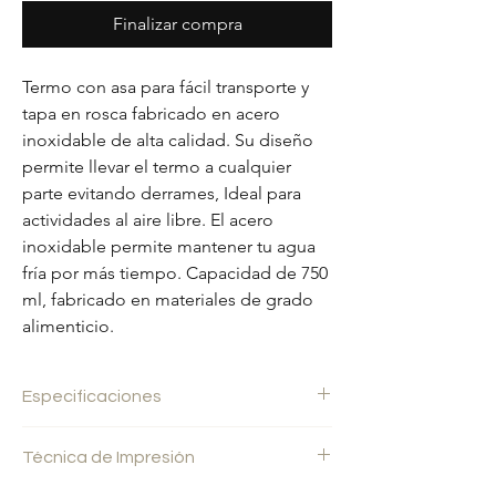
Finalizar compra
Termo con asa para fácil transporte y
tapa en rosca fabricado en acero
inoxidable de alta calidad. Su diseño
permite llevar el termo a cualquier
parte evitando derrames, Ideal para
actividades al aire libre. El acero
inoxidable permite mantener tu agua
fría por más tiempo. Capacidad de 750
ml, fabricado en materiales de grado
alimenticio.
Especificaciones
Medidas:
19.8x8 cm.
Técnica de Impresión
Area de impresión:
13x5 cm.
Peso del producto:
0.48 kg.