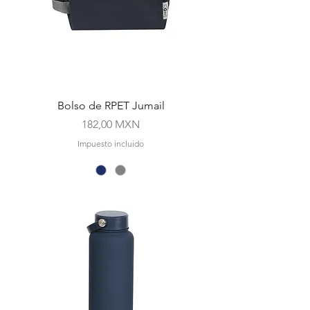
Bolso de RPET Jumail
Precio
182,00 MXN
Impuesto incluido